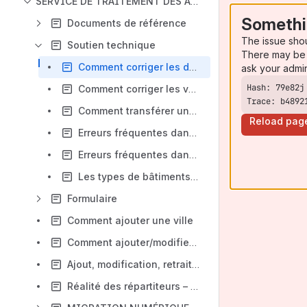
SERVICE DE TRAITEMENT DES APPELS D'URGENCE
Somethi
Documents de référence
The issue sho
Soutien technique
There may be 
Comment corriger les doublons
ask your admi
Comment corriger les voies dans PL
Trace: b4892
Comment transférer une copie de sécurité de PL vers CAUCA
Reload pag
Erreurs fréquentes dans les bâtiments
Erreurs fréquentes dans les voies de circulation
Les types de bâtiments dans l'onglet CAUCA
Formulaire
Comment ajouter une ville
Comment ajouter/modifier une voie de circulation
Ajout, modification, retrait d'un technicien ambulancier (TAP)
Réalité des répartiteurs – comparaison entre période normale et période très achalandée