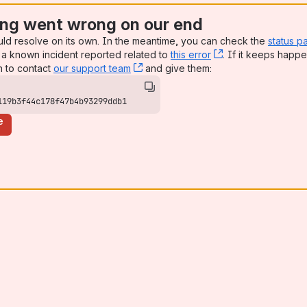
ng went wrong on our end
uld resolve on its own. In the meantime, you can check the
status p
a known incident reported related to
this error
, (opens new win
. If it keeps happe
n to contact
our support team
, (opens new window)
and give them:
119b3f44c178f47b4b93299ddb1
e