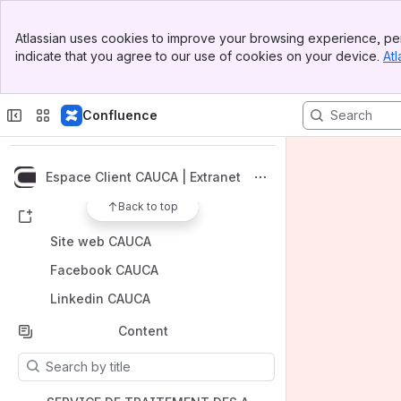
Banner
Atlassian uses cookies to improve your browsing experience, per
Top Bar
indicate that you agree to our use of cookies on your device.
Atl
Sidebar
Main Content
Spaces
Apps
Confluence
Espace Client CAUCA | Extranet
Back to top
Shortcuts
Site web CAUCA
Facebook CAUCA
Linkedin CAUCA
Content
Results will update as you type.